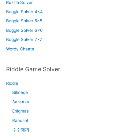
Ruzzle Solver
Boggle Solver 4×4
Boggle Solver 5×5
Boggle Solver 6×6
Boggle Solver 7×7
Wordy Cheats
Riddle Game Solver
Riddle
Bilmece
Загадка
Enigmas
Raadsel
수수께끼