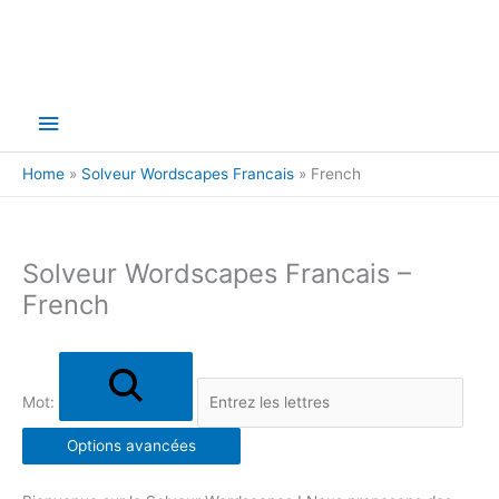
Main
Menu
Home
Solveur Wordscapes Francais
French
Solveur Wordscapes Francais –
French
Mot:
Options avancées