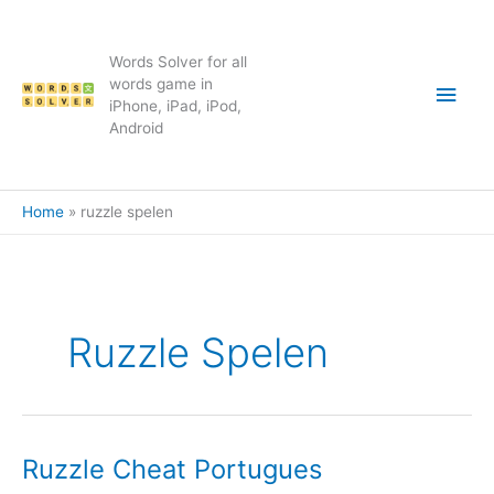
Skip
to
content
Words Solver for all
Main
words game in
iPhone, iPad, iPod,
Android
Men
Home
ruzzle spelen
Ruzzle Spelen
Ruzzle Cheat Portugues