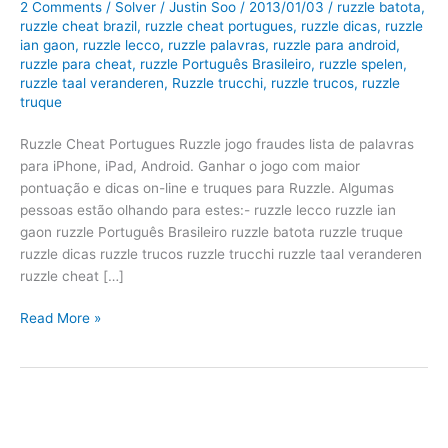
2 Comments
/
Solver
/
Justin Soo
/
2013/01/03
/
ruzzle batota
,
ruzzle cheat brazil
,
ruzzle cheat portugues
,
ruzzle dicas
,
ruzzle
ian gaon
,
ruzzle lecco
,
ruzzle palavras
,
ruzzle para android
,
ruzzle para cheat
,
ruzzle Português Brasileiro
,
ruzzle spelen
,
ruzzle taal veranderen
,
Ruzzle trucchi
,
ruzzle trucos
,
ruzzle
truque
Ruzzle Cheat Portugues Ruzzle jogo fraudes lista de palavras
para iPhone, iPad, Android. Ganhar o jogo com maior
pontuação e dicas on-line e truques para Ruzzle. Algumas
pessoas estão olhando para estes:- ruzzle lecco ruzzle ian
gaon ruzzle Português Brasileiro ruzzle batota ruzzle truque
ruzzle dicas ruzzle trucos ruzzle trucchi ruzzle taal veranderen
ruzzle cheat […]
Ruzzle
Read More »
Cheat
Portugues