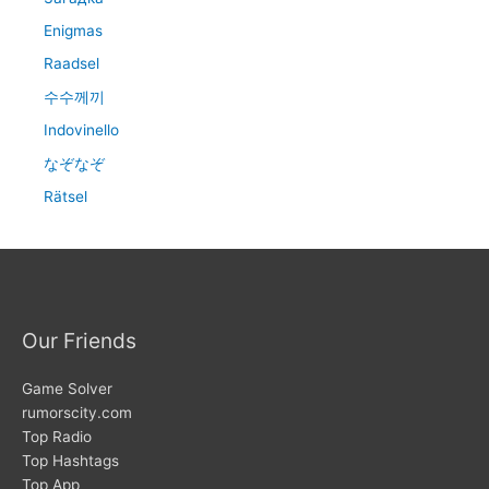
Enigmas
Raadsel
수수께끼
Indovinello
なぞなぞ
Rätsel
Our Friends
Game Solver
rumorscity.com
Top Radio
Top Hashtags
Top App