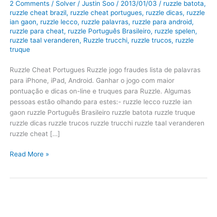
2 Comments
/
Solver
/
Justin Soo
/
2013/01/03
/
ruzzle batota
,
ruzzle cheat brazil
,
ruzzle cheat portugues
,
ruzzle dicas
,
ruzzle
ian gaon
,
ruzzle lecco
,
ruzzle palavras
,
ruzzle para android
,
ruzzle para cheat
,
ruzzle Português Brasileiro
,
ruzzle spelen
,
ruzzle taal veranderen
,
Ruzzle trucchi
,
ruzzle trucos
,
ruzzle
truque
Ruzzle Cheat Portugues Ruzzle jogo fraudes lista de palavras
para iPhone, iPad, Android. Ganhar o jogo com maior
pontuação e dicas on-line e truques para Ruzzle. Algumas
pessoas estão olhando para estes:- ruzzle lecco ruzzle ian
gaon ruzzle Português Brasileiro ruzzle batota ruzzle truque
ruzzle dicas ruzzle trucos ruzzle trucchi ruzzle taal veranderen
ruzzle cheat […]
Ruzzle
Read More »
Cheat
Portugues