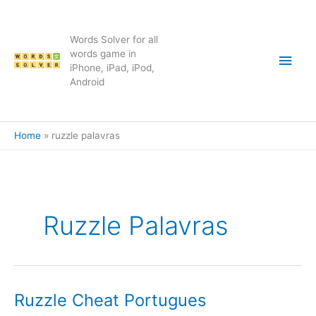
Skip
to
content
Words Solver for all
Main
words game in
iPhone, iPad, iPod,
Android
Men
Home
ruzzle palavras
Ruzzle Palavras
Ruzzle Cheat Portugues