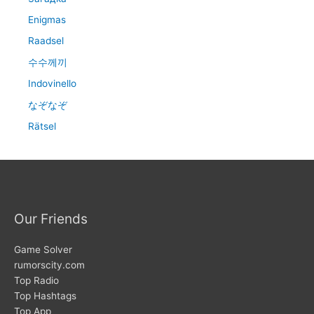
Enigmas
Raadsel
수수께끼
Indovinello
なぞなぞ
Rätsel
Our Friends
Game Solver
rumorscity.com
Top Radio
Top Hashtags
Top App