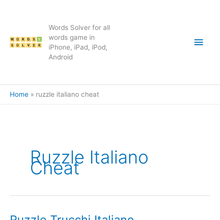
Skip
to
content
Words Solver for all
Main
words game in
iPhone, iPad, iPod,
Android
Men
Home
ruzzle italiano cheat
Ruzzle Italiano
Cheat
Ruzzle Trucchi Italiano