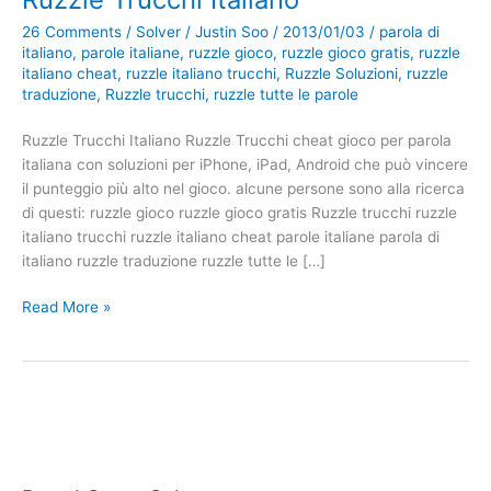
26 Comments
/
Solver
/
Justin Soo
/
2013/01/03
/
parola di
italiano
,
parole italiane
,
ruzzle gioco
,
ruzzle gioco gratis
,
ruzzle
italiano cheat
,
ruzzle italiano trucchi
,
Ruzzle Soluzioni
,
ruzzle
traduzione
,
Ruzzle trucchi
,
ruzzle tutte le parole
Ruzzle Trucchi Italiano Ruzzle Trucchi cheat gioco per parola
italiana con soluzioni per iPhone, iPad, Android che può vincere
il punteggio più alto nel gioco. alcune persone sono alla ricerca
di questi: ruzzle gioco ruzzle gioco gratis Ruzzle trucchi ruzzle
italiano trucchi ruzzle italiano cheat parole italiane parola di
italiano ruzzle traduzione ruzzle tutte le […]
Ruzzle
Read More »
Trucchi
Italiano