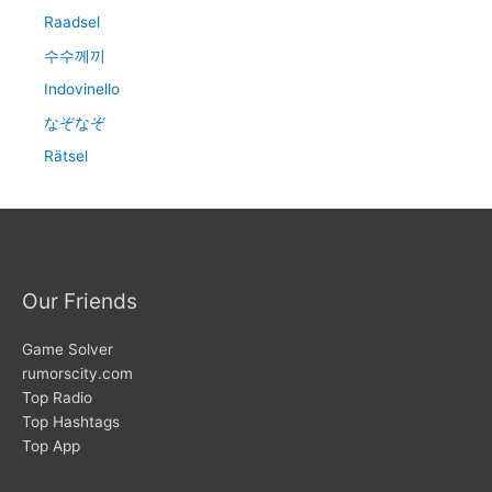
Raadsel
수수께끼
Indovinello
なぞなぞ
Rätsel
Our Friends
Game Solver
rumorscity.com
Top Radio
Top Hashtags
Top App